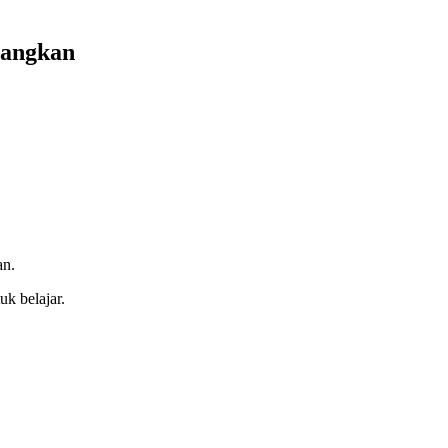
nangkan
an.
k belajar.